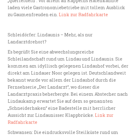
„querfeldein“. Vor allem an Kappelns Hafenkannte
laden viele Gastronomiebetriebe mit tollem Ausblick
zu Gaumenfreuden ein.
Link zur Radfahrkarte
Schleidörfer: Lindaunis – Mehr, als nur
Landarztdrehort?
Es begrüßt Sie eine abwechslungsreiche
Schleilandschaft rund um Lindau und Lindaunis. Sie
kommen am idyllisch gelegenen Lindauhof vorbei, der
direkt am Lindauer Noor gelegen ist. Deutschlandweit
bekannt wurde vor allem der Lindauhof durch die
Fernsehserie „Der Landarzt“, wo dieser die
Landarztpraxis beherbergte. Bei einem Abstecher nach
Lindaukamp erwartet Sie auf dem so genannten
„Schneiderhaken“ eine Badestelle mit herrlicher
Aussicht zur Lindaunisser Klappbrücke.
Link zur
Radfahrkarte
Schwansen: Die eindrucksvolle Steilküste rund um