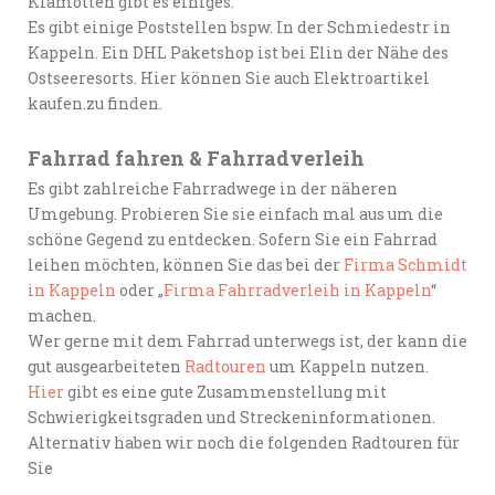
Klamotten gibt es einiges.
Es gibt einige Poststellen bspw. In der Schmiedestr in
Kappeln. Ein DHL Paketshop ist bei Elin der Nähe des
Ostseeresorts. Hier können Sie auch Elektroartikel
kaufen.zu finden.
Fahrrad fahren & Fahrradverleih
Es gibt zahlreiche Fahrradwege in der näheren
Umgebung. Probieren Sie sie einfach mal aus um die
schöne Gegend zu entdecken. Sofern Sie ein Fahrrad
leihen möchten, können Sie das bei der
Firma Schmidt
in Kappeln
oder „
Firma Fahrradverleih in Kappeln
“
machen.
Wer gerne mit dem Fahrrad unterwegs ist, der kann die
gut ausgearbeiteten
Radtouren
um Kappeln nutzen.
Hier
gibt es eine gute Zusammenstellung mit
Schwierigkeitsgraden und Streckeninformationen.
Alternativ haben wir noch die folgenden Radtouren für
Sie