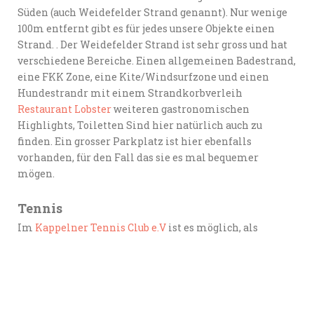
Süden (auch Weidefelder Strand genannt). Nur wenige
100m entfernt gibt es für jedes unsere Objekte einen
Strand. . Der Weidefelder Strand ist sehr gross und hat
verschiedene Bereiche. Einen allgemeinen Badestrand,
eine FKK Zone, eine Kite/Windsurfzone und einen
Hundestrandr mit einem Strandkorbverleih
Restaurant Lobster
weiteren gastronomischen
Highlights, Toiletten Sind hier natürlich auch zu
finden. Ein grosser Parkplatz ist hier ebenfalls
vorhanden, für den Fall das sie es mal bequemer
mögen.
Tennis
Im
Kappelner Tennis Club e.V
ist es möglich, als
Gastspieler einen Platz zu mieten. Auch im
Ostseeresort Damp
kann man Tennis und Squash
spielen.
Wandern