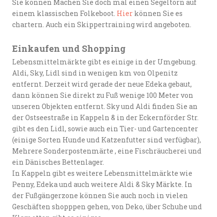
Sie können Machen Sie doch mal einen Segeltörn auf
einem klassischen Folkeboot.
Hier
können Sie es
chartern. Auch ein Skippertraining wird angeboten.
Einkaufen und Shopping
Lebensmittelmärkte gibt es einige in der Umgebung.
Aldi, Sky, Lidl sind in wenigen km von Olpenitz
entfernt. Derzeit wird gerade der neue Edeka gebaut,
dann können Sie direkt zu Fuß wenige 100 Meter von
unseren Objekten entfernt. Sky und Aldi finden Sie an
der Ostseestraße in Kappeln & in der Eckernförder Str.
gibt es den Lidl, sowie auch ein Tier- und Gartencenter
(einige Sorten Hunde und Katzenfutter sind verfügbar),
Mehrere Sonderpostenmärte , eine Fischräucherei und
ein Dänisches Bettenlager.
In Kappeln gibt es weitere Lebensmittelmärkte wie
Penny, Edeka und auch weitere Aldi & Sky Märkte. In
der Fußgängerzone können Sie auch noch in vielen
Geschäften shopppen gehen, von Deko, über Schuhe und