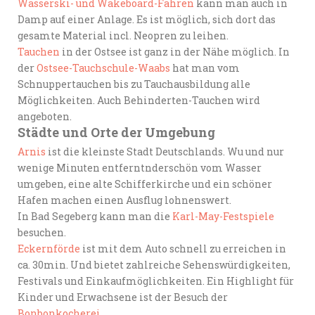
Wasserski- und Wakeboard-Fahren
kann man auch in
Damp auf einer Anlage. Es ist möglich, sich dort das
gesamte Material incl. Neopren zu leihen.
Tauchen
in der Ostsee ist ganz in der Nähe möglich. In
der
Ostsee-Tauchschule-Waabs
hat man vom
Schnuppertauchen bis zu Tauchausbildung alle
Möglichkeiten. Auch Behinderten-Tauchen wird
angeboten.
Städte und Orte der Umgebung
Arnis
ist die kleinste Stadt Deutschlands. Wu und nur
wenige Minuten entferntnderschön vom Wasser
umgeben, eine alte Schifferkirche und ein schöner
Hafen machen einen Ausflug lohnenswert.
In Bad Segeberg kann man die
Karl-May-Festspiele
besuchen.
Eckernförde
ist mit dem Auto schnell zu erreichen in
ca. 30min. Und bietet zahlreiche Sehenswürdigkeiten,
Festivals und Einkaufmöglichkeiten. Ein Highlight für
Kinder und Erwachsene ist der Besuch der
Bonbonkocherei
.