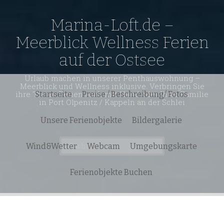
Marina-Loft.de –
Meerblick Wellness Ferien
auf der Ostsee
Urlaub machen in unserer Penthauswohnung –
Meerblick und Wellness inklusive. Verbringen Sie
ihre Traum Ferien auch mit Hund oder Ihrer Familie
Startseite
Preise / Beschreibung/ Fotos
in Port Olpenitz / Kappeln an der Schlei
Unsere Ferienobjekte
Bildergalerie
Suchen
Wind&Wetter
Webcam
Umgebungskarte
nach:
Ferienobjekte Buchen