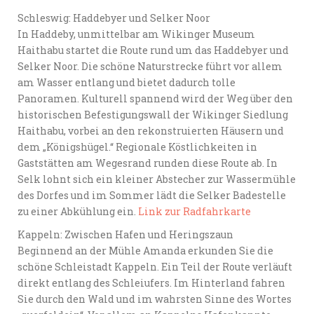
Schleswig: Haddebyer und Selker Noor
In Haddeby, unmittelbar am Wikinger Museum
Haithabu startet die Route rund um das Haddebyer und
Selker Noor. Die schöne Naturstrecke führt vor allem
am Wasser entlang und bietet dadurch tolle
Panoramen. Kulturell spannend wird der Weg über den
historischen Befestigungswall der Wikinger Siedlung
Haithabu, vorbei an den rekonstruierten Häusern und
dem „Königshügel.“ Regionale Köstlichkeiten in
Gaststätten am Wegesrand runden diese Route ab. In
Selk lohnt sich ein kleiner Abstecher zur Wassermühle
des Dorfes und im Sommer lädt die Selker Badestelle
zu einer Abkühlung ein.
Link zur Radfahrkarte
Kappeln: Zwischen Hafen und Heringszaun
Beginnend an der Mühle Amanda erkunden Sie die
schöne Schleistadt Kappeln. Ein Teil der Route verläuft
direkt entlang des Schleiufers. Im Hinterland fahren
Sie durch den Wald und im wahrsten Sinne des Wortes