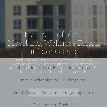
Marina-Loft.de –
Meerblick Wellness Ferien
auf der Ostsee
Urlaub machen in unserer Penthauswohnung –
Meerblick und Wellness inklusive. Verbringen Sie
ihre Traum Ferien auch mit Hund oder Ihrer Familie
Startseite
Preise / Beschreibung/ Fotos
in Port Olpenitz / Kappeln an der Schlei
Unsere Ferienobjekte
Bildergalerie
Suchen
Wind&Wetter
Webcam
Umgebungskarte
nach:
Ferienobjekte Buchen